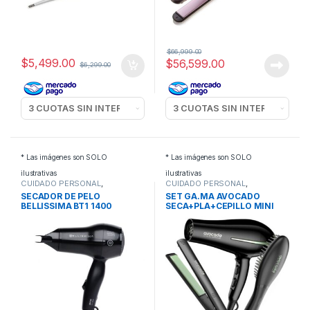
$
66,999.00
$
5,499.00
$
56,599.00
$
6,299.00
* Las imágenes son SOLO
* Las imágenes son SOLO
ilustrativas
ilustrativas
CUIDADO PERSONAL
,
CUIDADO PERSONAL
,
SECADORES DE PELO
PLANCHAS PELO
SECADOR DE PELO
SET GA.MA AVOCADO
BELLISSIMA BT1 1400
SECA+PLA+CEPILLO MINI
TRAVEL