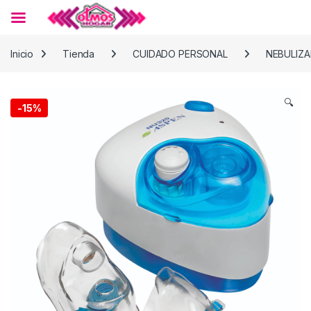
Skip to navigation
Skip to content
Inicio
Tienda
CUIDADO PERSONAL
NEBULIZ
🔍
-
15%