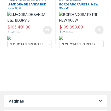
HERRAMIENTAS
LIJADORA DE BANDA B&D
BORDEADORA PETRI NEW
BDBR318
600W
$
105,491.00
$
109,999.00
$
117,344.00
$
129,999.00
Páginas