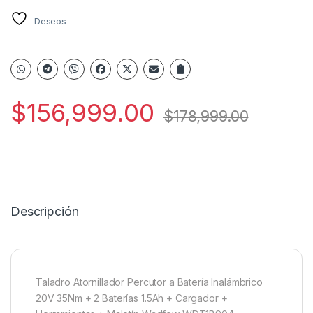
Deseos
$
156,999.00
$
178,999.00
Descripción
Taladro Atornillador Percutor a Batería Inalámbrico
20V 35Nm + 2 Baterías 1.5Ah + Cargador +