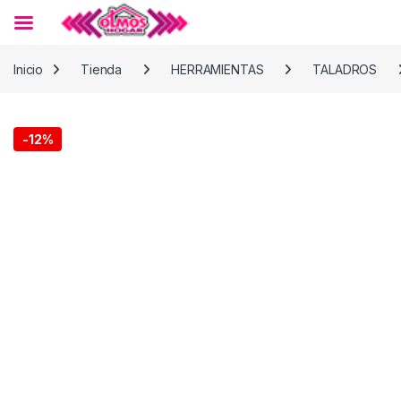
Skip to navigation
Skip to content
Inicio
Tienda
HERRAMIENTAS
TALADROS
-
12%