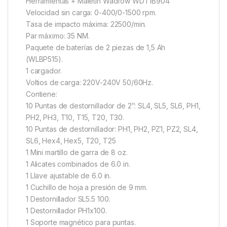
Herramientas + Maletín Wadfow WDT1B904
Velocidad sin carga: 0-400/0-1500 rpm.
Tasa de impacto máxima: 22500/min.
Par máximo: 35 NM.
Paquete de baterías de 2 piezas de 1,5 Ah
(WLBP515).
1 cargador.
Voltios de carga: 220V-240V 50/60Hz.
Contiene:
10 Puntas de destornillador de 2″: SL4, SL5, SL6, PH1,
PH2, PH3, T10, T15, T20, T30.
10 Puntas de destornillador: PH1, PH2, PZ1, PZ2, SL4,
SL6, Hex4, Hex5, T20, T25
1 Mini martillo de garra de 8 oz.
1 Alicates combinados de 6.0 in.
1 Llave ajustable de 6.0 in.
1 Cuchillo de hoja a presión de 9 mm.
1 Destornillador SL5.5 100.
1 Destornillador PH1x100.
1 Soporte magnético para puntas.