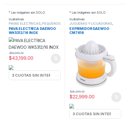
* Las imágenes son SOLO
* Las imágenes son SOLO
ilustrativas
ilustrativas
PAVAS ELECTRICAS
,
PEQUEÑOS
JUGUERAS Y LICUADORAS
,
ELECTRODOMESTICOS
PEQUEÑOS
PAVA ELECTRICA DAEWOO
EXPRIMIDOR DAEWOO
ELECTRODOMESTICOS
WK5312/16 INOX
CM7616
$
50,999.00
$
43,199.00
$
26,299.00
$
22,999.00