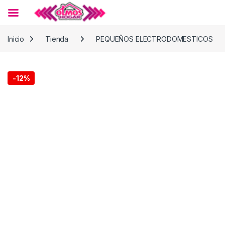
Skip to navigation
Skip to content
Inicio
Tienda
PEQUEÑOS ELECTRODOMESTICOS
-
12%