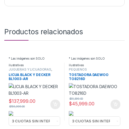
Productos relacionados
* Las imágenes son SOLO
* Las imágenes son SOLO
ilustrativas
ilustrativas
JUGUERAS Y LICUADORAS
,
PEQUEÑOS
PEQUEÑOS
ELECTRODOMESTICOS
,
LICUA BLACK Y DECKER
TOSTADORA DAEWOO
ELECTRODOMESTICOS
TOSTADORAS
BL1003-AR
TO8216D
$
51,399.00
$
137,999.00
$
45,999.00
$
159,999.00