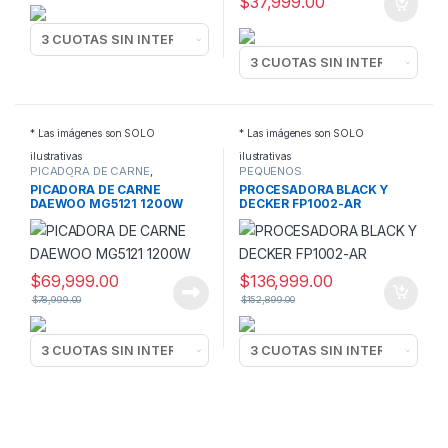
$
37,999.00
* Las imágenes son SOLO
* Las imágenes son SOLO
ilustrativas
ilustrativas
PICADORA DE CARNE
,
PEQUEÑOS
PEQUEÑOS
ELECTRODOMESTICOS
,
PICADORA DE CARNE
PROCESADORA BLACK Y
ELECTRODOMESTICOS
PROCESADORAS Y PICADORAS
DAEWOO MG5121 1200W
DECKER FP1002-AR
$
69,999.00
$
136,999.00
$
78,999.00
$
152,899.00