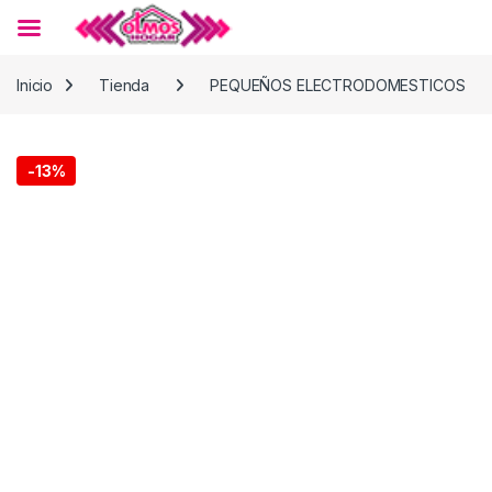
Skip to navigation
Skip to content
Inicio
Tienda
PEQUEÑOS ELECTRODOMESTICOS
-
13%