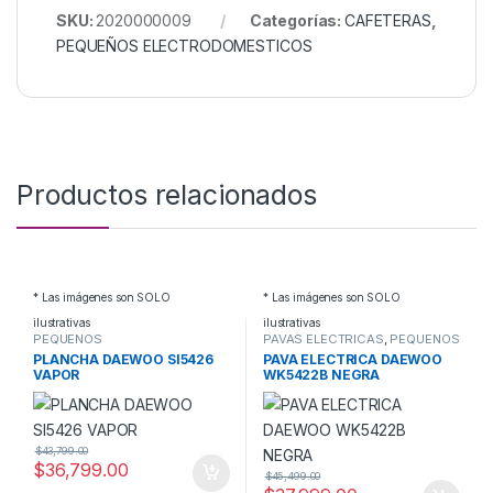
SKU:
2020000009
Categorías:
CAFETERAS
,
PEQUEÑOS ELECTRODOMESTICOS
Productos relacionados
* Las imágenes son SOLO
* Las imágenes son SOLO
ilustrativas
ilustrativas
PEQUEÑOS
PAVAS ELECTRICAS
,
PEQUEÑOS
ELECTRODOMESTICOS
,
ELECTRODOMESTICOS
PLANCHA DAEWOO SI5426
PAVA ELECTRICA DAEWOO
PLANCHAS
VAPOR
WK5422B NEGRA
$
43,799.00
$
36,799.00
$
45,499.00