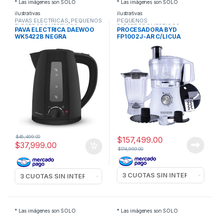
* Las imágenes son SOLO
* Las imágenes son SOLO
ilustrativas
ilustrativas
PAVAS ELECTRICAS
,
PEQUEÑOS
PEQUEÑOS
ELECTRODOMESTICOS
ELECTRODOMESTICOS
,
PAVA ELECTRICA DAEWOO
PROCESADORA BYD
PROCESADORAS Y PICADORAS
WK5422B NEGRA
FP1002J-AR C/LICUA
$
45,499.00
$
157,499.00
$
37,999.00
$
174,999.00
* Las imágenes son SOLO
* Las imágenes son SOLO