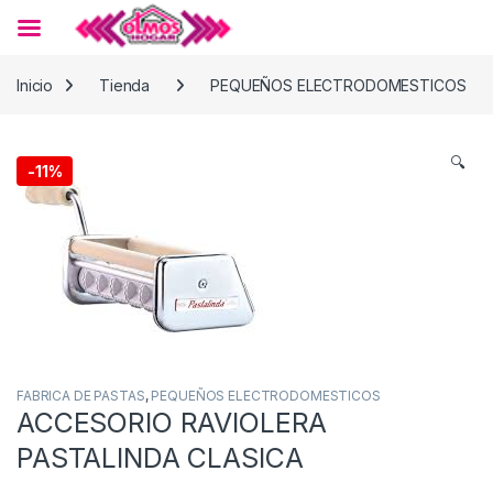
Skip to navigation
Skip to content
Inicio
Tienda
PEQUEÑOS ELECTRODOMESTICOS
🔍
-
11%
FABRICA DE PASTAS
,
PEQUEÑOS ELECTRODOMESTICOS
ACCESORIO RAVIOLERA
PASTALINDA CLASICA