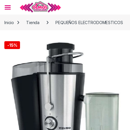
Skip to navigation
Skip to content
Inicio
Tienda
PEQUEÑOS ELECTRODOMESTICOS
-
15%