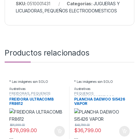
SKU:
0510001431
Categorías:
JUGUERAS Y
LICUADORAS
,
PEQUEÑOS ELECTRODOMESTICOS
Productos relacionados
* Las imágenes son SOLO
* Las imágenes son SOLO
ilustrativas
ilustrativas
FREIDORAS
,
PEQUEÑOS
PEQUEÑOS
ELECTRODOMESTICOS
ELECTRODOMESTICOS
,
FREIDORA ULTRACOMB
PLANCHA DAEWOO SI5426
PLANCHAS
FR8612
VAPOR
$
91,999.00
$
43,799.00
$
78,099.00
$
36,799.00