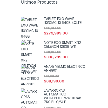
Últimos Productos
TABLET EXO WAVE
I101GMC 10 64GB 4GLTE
$
334,999.00
$
279,999.00
NOTE EXO SMART XR2
CELERON 128GB W11
$
399,999.00
$
336,299.00
ANAFE YELMO ELECTRICO
AN-9901
$
82,999.00
$
68,199.00
LAVARROPAS
AUTOMATICO
WHIRLPOOL WWH07AB
7KG BL C/SUP
$
799,999.00