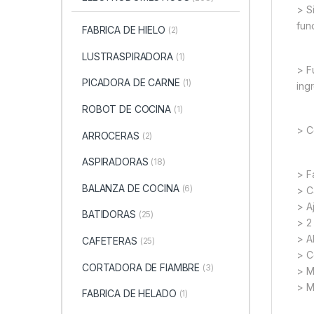
> S
fun
FABRICA DE HIELO
(2)
LUSTRASPIRADORA
(1)
> F
PICADORA DE CARNE
(1)
ing
ROBOT DE COCINA
(1)
> C
ARROCERAS
(2)
ASPIRADORAS
(18)
> F
BALANZA DE COCINA
(6)
> C
> A
BATIDORAS
(25)
> 2
> A
CAFETERAS
(25)
> C
CORTADORA DE FIAMBRE
(3)
> Ma
> Ma
FABRICA DE HELADO
(1)