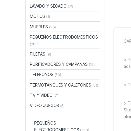
LAVADO Y SECADO
(79)
MOTOS
(1)
MUEBLES
(96)
PEQUEÑOS ELECTRODOMESTICOS
CAR
(268)
PILETAS
(9)
> P
PURIFICADORES Y CAMPANAS
(19)
aca
TELEFONOS
(53)
> D
TERMOTANQUES Y CALEFONES
(61)
TV Y VIDEO
(71)
> T
VIDEO JUEGOS
(5)
Stu
ali
PEQUEÑOS
ELECTRODOMESTICOS
(268)