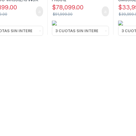
199.00
$
78,099.00
$
33,9
9.00
$
91,999.00
$
39,999.