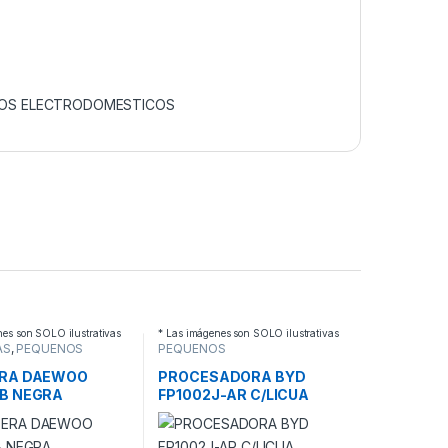
OS ELECTRODOMESTICOS
nes son SOLO ilustrativas
* Las imágenes son SOLO ilustrativas
AS
,
PEQUEÑOS
PEQUEÑOS
DOMESTICOS
ELECTRODOMESTICOS
,
PROCESADORAS Y PICADORAS
RA DAEWOO
PROCESADORA BYD
B NEGRA
FP1002J-AR C/LICUA