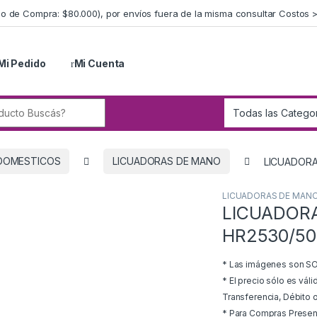
imo de Compra: $80.000), por envíos fuera de la misma consultar Costos 
Mi Pedido
Mi Cuenta
r:
DOMESTICOS
LICUADORAS DE MANO
LICUADORA
LICUADORAS DE MAN
LICUADORA
HR2530/50
* Las imágenes son SOL
* El precio sólo es vál
Transferencia, Débito o
* Para Compras Presenci