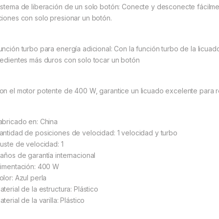
istema de liberación de un solo botón: Conecte y desconecte fácilme
ciones con solo presionar un botón.
unción turbo para energía adicional: Con la función turbo de la licuad
redientes más duros con solo tocar un botón
on el motor potente de 400 W, garantice un licuado excelente para re
abricado en: China
antidad de posiciones de velocidad: 1 velocidad y turbo
juste de velocidad: 1
 años de garantía internacional
limentación: 400 W
olor: Azul perla
terial de la estructura: Plástico
terial de la varilla: Plástico