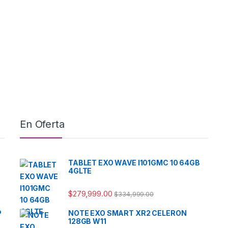
En Oferta
TABLET EXO WAVE I101GMC 10 64GB
4GLTE
$
279,999.00
$
334,999.00
P
NOTE EXO SMART XR2 CELERON
128GB W11