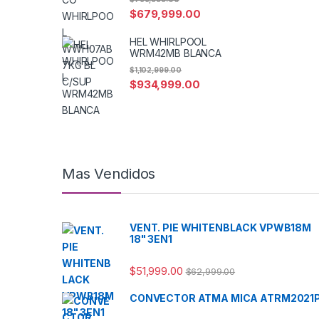
$
679,999.00
HEL WHIRLPOOL
WRM42MB BLANCA
$
1,102,999.00
$
934,999.00
Mas Vendidos
VENT. PIE WHITENBLACK VPWB18M
18" 3EN1
$
51,999.00
$
62,999.00
CONVECTOR ATMA MICA ATRM2021