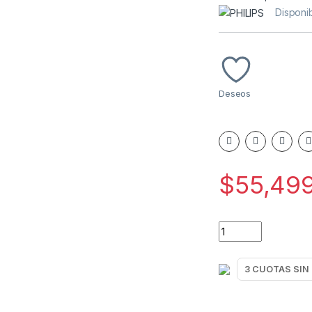
Disponi
Deseos
$
55,49
LICUADORA DE MAN