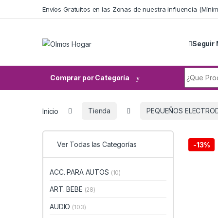
Skip to navigation
Skip to content
Envíos Gratuitos en las Zonas de nuestra influencia (Mín
Seguir 
Search fo
Comprar por Categoría
Inicio
Tienda
PEQUEÑOS ELECTRO
Ver Todas las Categorías
-
13%
ACC. PARA AUTOS
(10)
ART. BEBE
(28)
AUDIO
(103)