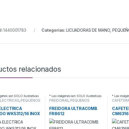
U:
1440001783
Categorías:
LICUADORAS DE MANO
,
PEQUEÑ
uctos relacionados
genes son SOLO ilustrativas
* Las imágenes son SOLO ilustrativas
* Las imáge
ELECTRICAS
,
PEQUEÑOS
FREIDORAS
,
PEQUEÑOS
CAFETER
RODOMESTICOS
ELECTRODOMESTICOS
ELECTRO
ELECTRICA
FREIDORA ULTRACOMB
CAFETE
O WK5312/16 INOX
FR8612
CM6316