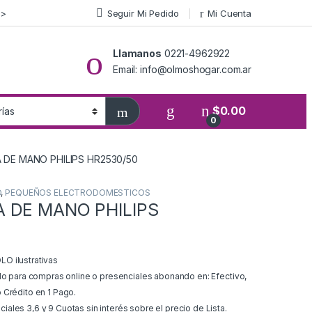
>>
Seguir Mi Pedido
Mi Cuenta
Llamanos
0221-4962922
Email: info@olmoshogar.com.ar
$
0.00
0
 DE MANO PHILIPS HR2530/50
O
,
PEQUEÑOS ELECTRODOMESTICOS
 DE MANO PHILIPS
O ilustrativas
ido para compras online o presenciales abonando en: Efectivo,
 Crédito en 1 Pago.
ales 3,6 y 9 Cuotas sin interés sobre el precio de Lista.