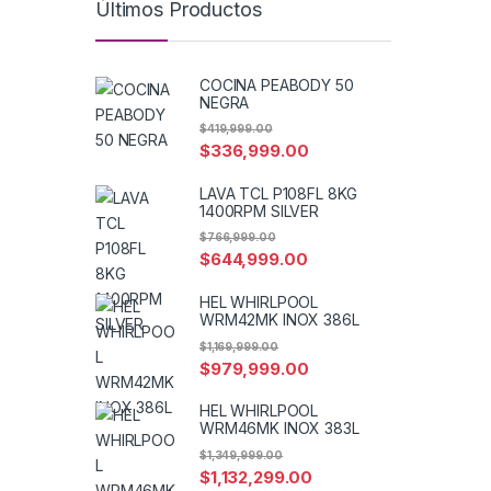
Últimos Productos
COCINA PEABODY 50
NEGRA
$
419,999.00
$
336,999.00
LAVA TCL P108FL 8KG
1400RPM SILVER
$
766,999.00
$
644,999.00
HEL WHIRLPOOL
WRM42MK INOX 386L
$
1,169,999.00
$
979,999.00
HEL WHIRLPOOL
WRM46MK INOX 383L
$
1,349,999.00
$
1,132,299.00