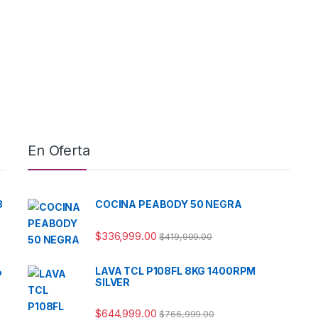
En Oferta
8
COCINA PEABODY 50 NEGRA
$
336,999.00
$
419,999.00
LAVA TCL P108FL 8KG 1400RPM
P
SILVER
$
644,999.00
$
766,999.00