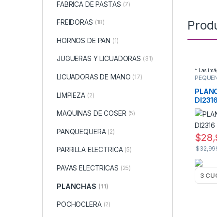
FABRICA DE PASTAS
(7)
Prod
FREIDORAS
(18)
HORNOS DE PAN
(1)
JUGUERAS Y LICUADORAS
(31)
* Las imá
LICUADORAS DE MANO
(17)
PEQUE
ELECT
PLANC
PLAN
LIMPIEZA
(2)
DI231
MAQUINAS DE COSER
(5)
PANQUEQUERA
(2)
$
28,
$
32,99
PARRILLA ELECTRICA
(5)
PAVAS ELECTRICAS
(25)
PLANCHAS
(11)
POCHOCLERA
(2)