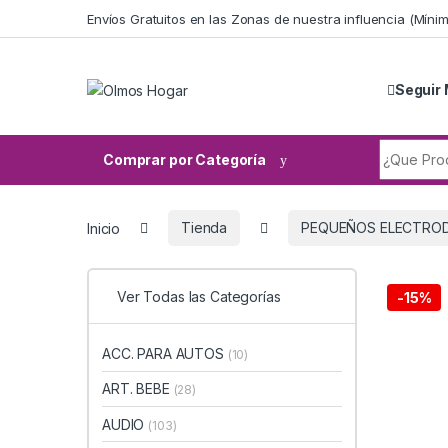
Skip to navigation
Skip to content
Envíos Gratuitos en las Zonas de nuestra influencia (Mín
Seguir 
Search fo
Comprar por Categoría
Inicio
Tienda
PEQUEÑOS ELECTRO
Ver Todas las Categorías
-
15%
ACC. PARA AUTOS
(10)
ART. BEBE
(28)
AUDIO
(103)