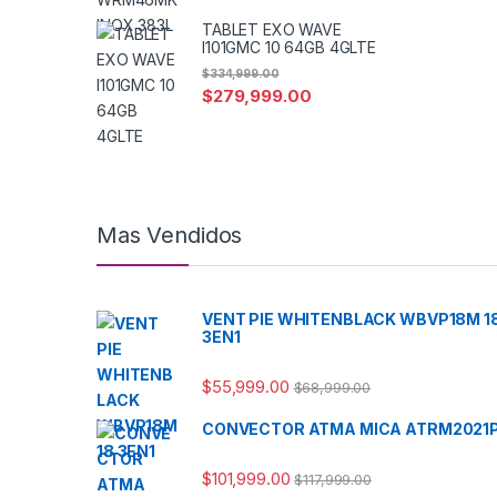
TABLET EXO WAVE
I101GMC 10 64GB 4GLTE
$
334,999.00
$
279,999.00
Mas Vendidos
VENT PIE WHITENBLACK WBVP18M 1
3EN1
$
55,999.00
$
68,999.00
CONVECTOR ATMA MICA ATRM2021
$
101,999.00
$
117,999.00