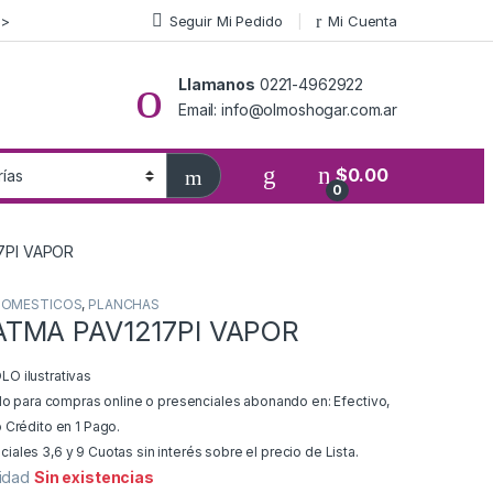
>>
Seguir Mi Pedido
Mi Cuenta
Llamanos
0221-4962922
Email: info@olmoshogar.com.ar
$
0.00
0
7PI VAPOR
DOMESTICOS
,
PLANCHAS
TMA PAV1217PI VAPOR
O ilustrativas
ido para compras online o presenciales abonando en: Efectivo,
 Crédito en 1 Pago.
ales 3,6 y 9 Cuotas sin interés sobre el precio de Lista.
lidad
Sin existencias