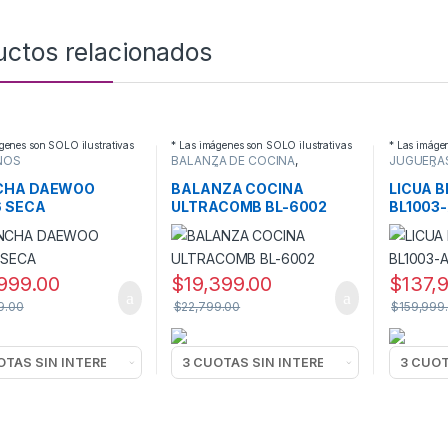
uctos relacionados
genes son SOLO ilustrativas
* Las imágenes son SOLO ilustrativas
* Las imáge
ÑOS
BALANZA DE COCINA
,
JUGUERA
RODOMESTICOS
,
PEQUEÑOS
PEQUEÑO
HAS
ELECTRODOMESTICOS
ELECTRO
CHA DAEWOO
BALANZA COCINA
LICUA 
6 SECA
ULTRACOMB BL-6002
BL1003
999.00
$
19,399.00
$
137,
9.00
$
22,799.00
$
159,999