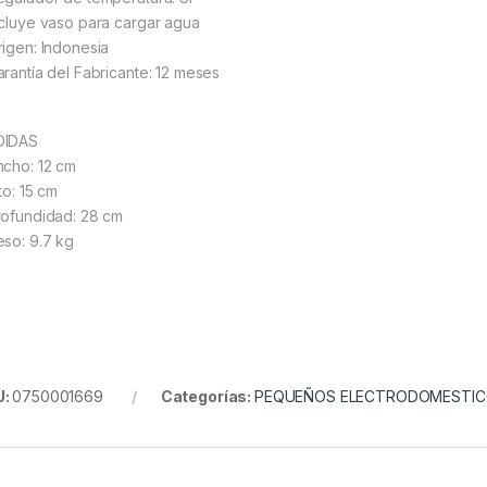
ncluye vaso para cargar agua
rigen: Indonesia
arantía del Fabricante: 12 meses
DIDAS
ncho: 12 cm
to: 15 cm
rofundidad: 28 cm
eso: 9.7 kg
U:
0750001669
Categorías:
PEQUEÑOS ELECTRODOMESTI