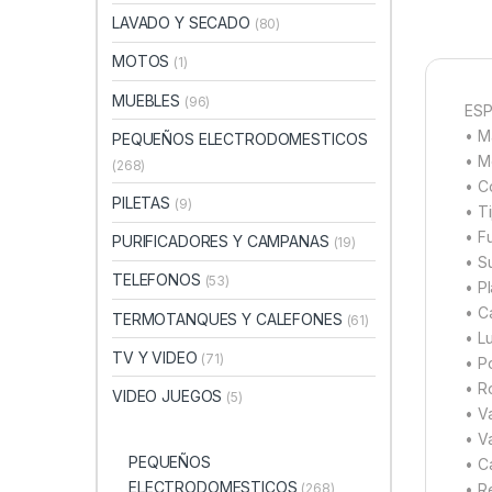
LAVADO Y SECADO
(80)
MOTOS
(1)
MUEBLES
(96)
ESP
• M
PEQUEÑOS ELECTRODOMESTICOS
• M
(268)
• C
PILETAS
(9)
• T
• F
PURIFICADORES Y CAMPANAS
(19)
• S
TELEFONOS
(53)
• P
• Ca
TERMOTANQUES Y CALEFONES
(61)
• Lu
TV Y VIDEO
(71)
• P
• R
VIDEO JUEGOS
(5)
• V
• V
PEQUEÑOS
• C
ELECTRODOMESTICOS
• R
(268)