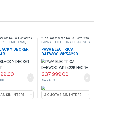
nes son SOLO ilustrativas
* Las imágenes son SOLO ilustrativas
S Y LICUADORAS
,
PAVAS ELECTRICAS
,
PEQUEÑOS
S
ELECTRODOMESTICOS
DOMESTICOS
BLACK Y DECKER
PAVA ELECTRICA
-AR
DAEWOO WK5422B
NEGRA
999.00
$
37,999.00
.00
$
45,499.00