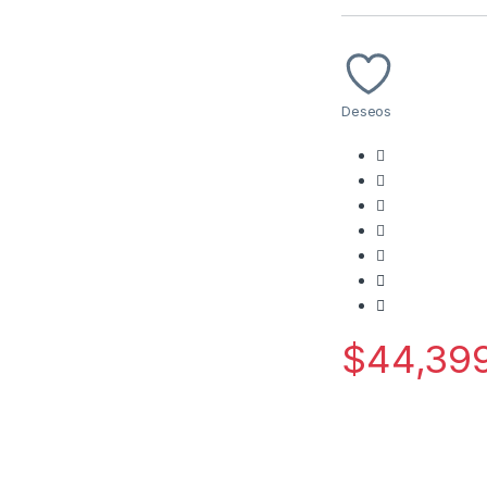
Deseos
$
44,39