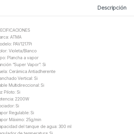
Descripción
ECIFICACIONES
arca: ATMA
odelo: PAV1217Pi
olor: Violeta/Blanco
ipo: Plancha a vapor
unción “Super Vapor”: Si
uela: Cerámica Antiadherente
lanchado Vertical: Si
ble Multidireccional: Si
z Piloto: Si
otencia: 2200W
ociador: Si
apor Regulable: Si
apor Máximo: 25g/min
apacidad del tanque de agua: 300 ml
egulador de temperatura: Si