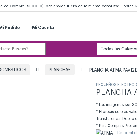
imo de Compra: $80.000), por envíos fuera de la misma consultar Costos 
Mi Pedido
Mi Cuenta
r:
DOMESTICOS
PLANCHAS
PLANCHA ATMA PAV121
PEQUEÑOS ELECTRO
PLANCHA A
* Las imágenes son SOL
* El precio sólo es vál
Transferencia, Débito o
* Para Compras Presenci
Disponibi