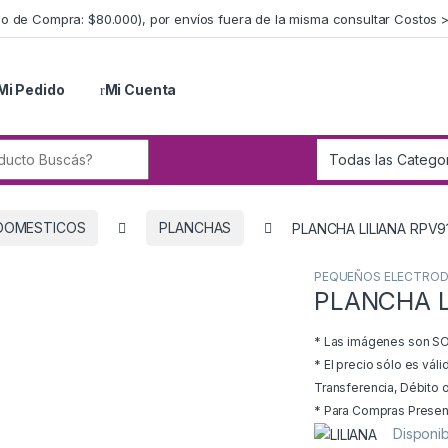
imo de Compra: $80.000), por envíos fuera de la misma consultar Costos 
Mi Pedido
Mi Cuenta
r:
DOMESTICOS
PLANCHAS
PLANCHA LILIANA RPV
PEQUEÑOS ELECTRO
PLANCHA L
* Las imágenes son SOL
* El precio sólo es vál
Transferencia, Débito o
* Para Compras Presenci
Disponib