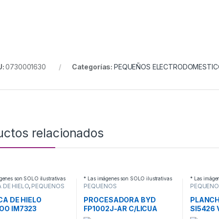
U:
0730001630
Categorías:
PEQUEÑOS ELECTRODOMESTIC
uctos relacionados
genes son SOLO ilustrativas
* Las imágenes son SOLO ilustrativas
* Las imáge
 DE HIELO
,
PEQUEÑOS
PEQUEÑOS
PEQUEÑO
RODOMESTICOS
ELECTRODOMESTICOS
,
ELECTRO
PROCESADORAS Y PICADORAS
PLANCHA
CA DE HIELO
PROCESADORA BYD
PLANC
OO IM7323
FP1002J-AR C/LICUA
SI5426