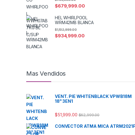
$
679,999.00
HEL WHIRLPOOL
WRM42MB BLANCA
$
1,102,999.00
$
934,999.00
Mas Vendidos
VENT. PIE WHITENBLACK VPWB18M
18" 3EN1
$
51,999.00
$
62,999.00
CONVECTOR ATMA MICA ATRM2021