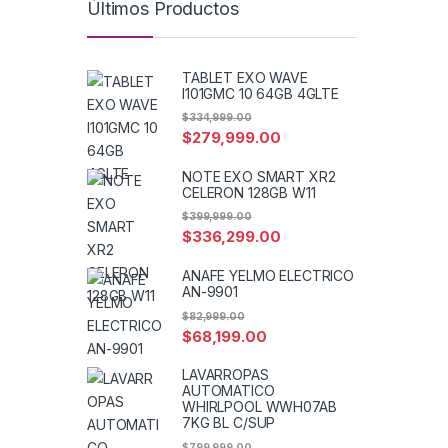
Últimos Productos
TABLET EXO WAVE
I101GMC 10 64GB 4GLTE
$
334,999.00
$
279,999.00
NOTE EXO SMART XR2
CELERON 128GB W11
$
399,999.00
$
336,299.00
ANAFE YELMO ELECTRICO
AN-9901
$
82,999.00
$
68,199.00
LAVARROPAS
AUTOMATICO
WHIRLPOOL WWH07AB
7KG BL C/SUP
$
799,999.00