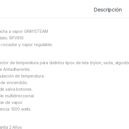
Descripción
ncha a vapor GRAYSTEAM
elo: RPV910
 rociador y vapor regulable.
ector de temperatura para distintos tipos de tela (nylon, seda, algodón
e Antiadherente.
ulación de temperatura.
 de encendido.
de salva botones.
le multidireccional.
pe de vapor.
encia: 1300 watts.
antía 2 Años