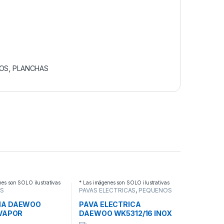
OS
,
PLANCHAS
nes son SOLO ilustrativas
* Las imágenes son SOLO ilustrativas
S
PAVAS ELECTRICAS
,
PEQUEÑOS
DOMESTICOS
,
ELECTRODOMESTICOS
S
HA DAEWOO
PAVA ELECTRICA
 VAPOR
DAEWOO WK5312/16 INOX