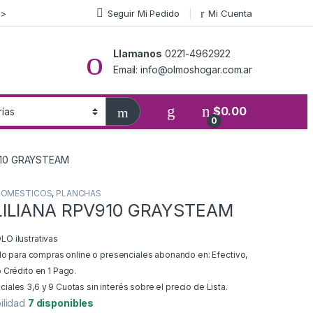
>>
Seguir Mi Pedido
Mi Cuenta
Llamanos
0221-4962922
Email: info@olmoshogar.com.ar
$
0.00
0
910 GRAYSTEAM
DOMESTICOS
,
PLANCHAS
ILIANA RPV910 GRAYSTEAM
O ilustrativas
ido para compras online o presenciales abonando en: Efectivo,
 Crédito en 1 Pago.
ales 3,6 y 9 Cuotas sin interés sobre el precio de Lista.
ilidad
7 disponibles