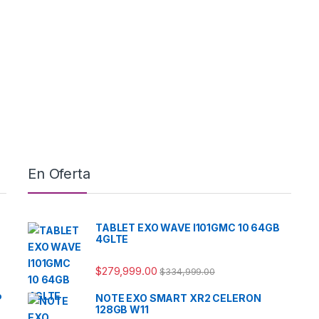
En Oferta
TABLET EXO WAVE I101GMC 10 64GB
4GLTE
$
279,999.00
$
334,999.00
P
NOTE EXO SMART XR2 CELERON
128GB W11