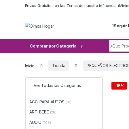
Skip to navigation
Skip to content
Envíos Gratuitos en las Zonas de nuestra influencia (Mín
Seguir 
Search fo
Comprar por Categoría
Inicio
Tienda
PEQUEÑOS ELECTRO
Ver Todas las Categorías
-
15%
ACC. PARA AUTOS
(10)
ART. BEBE
(28)
AUDIO
(103)