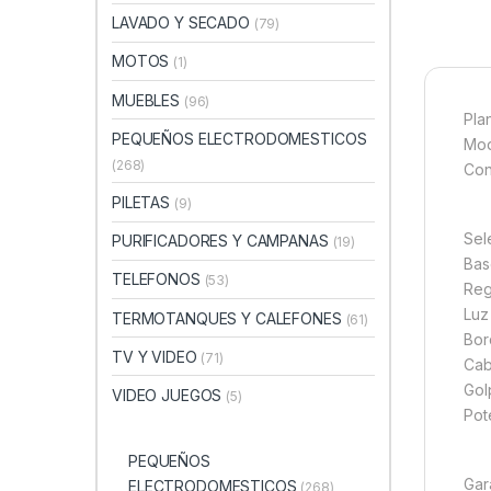
LAVADO Y SECADO
(79)
MOTOS
(1)
MUEBLES
(96)
Pla
PEQUEÑOS ELECTRODOMESTICOS
Mod
(268)
Con
PILETAS
(9)
Sel
PURIFICADORES Y CAMPANAS
(19)
Bas
TELEFONOS
(53)
Reg
Luz
TERMOTANQUES Y CALEFONES
(61)
Bor
TV Y VIDEO
(71)
Cab
Gol
VIDEO JUEGOS
(5)
Pot
PEQUEÑOS
Gar
ELECTRODOMESTICOS
(268)