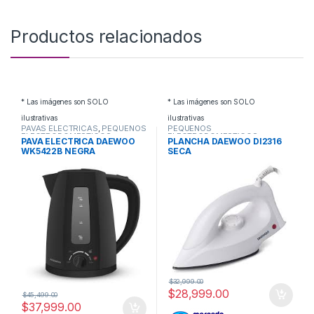
Productos relacionados
* Las imágenes son SOLO
* Las imágenes son SOLO
ilustrativas
ilustrativas
PAVAS ELECTRICAS
,
PEQUEÑOS
PEQUEÑOS
ELECTRODOMESTICOS
ELECTRODOMESTICOS
,
PAVA ELECTRICA DAEWOO
PLANCHA DAEWOO DI2316
PLANCHAS
WK5422B NEGRA
SECA
$
32,999.00
$
28,999.00
$
45,499.00
$
37,999.00