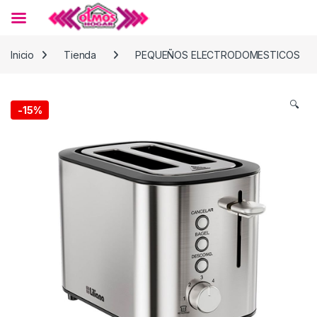
Skip to navigation
Skip to content
Inicio
Tienda
PEQUEÑOS ELECTRODOMESTICOS
🔍
-
15%