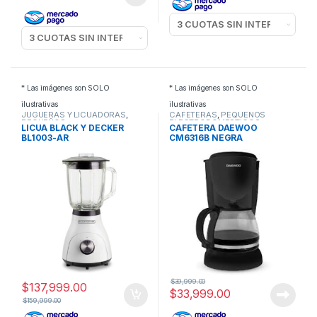
* Las imágenes son SOLO
* Las imágenes son SOLO
ilustrativas
ilustrativas
JUGUERAS Y LICUADORAS
,
CAFETERAS
,
PEQUEÑOS
PEQUEÑOS
ELECTRODOMESTICOS
LICUA BLACK Y DECKER
CAFETERA DAEWOO
ELECTRODOMESTICOS
BL1003-AR
CM6316B NEGRA
$
39,999.00
$
137,999.00
$
33,999.00
$
159,999.00