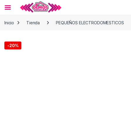
Skip to navigation
Skip to content
Inicio
Tienda
PEQUEÑOS ELECTRODOMESTICOS
-
20%