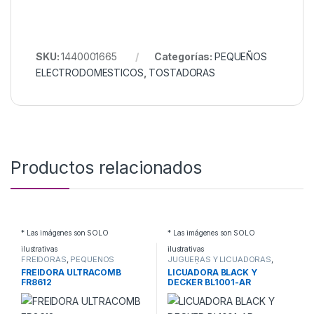
SKU:
1440001665
Categorías:
PEQUEÑOS
ELECTRODOMESTICOS
,
TOSTADORAS
Productos relacionados
* Las imágenes son SOLO
* Las imágenes son SOLO
ilustrativas
ilustrativas
FREIDORAS
,
PEQUEÑOS
JUGUERAS Y LICUADORAS
,
ELECTRODOMESTICOS
PEQUEÑOS
FREIDORA ULTRACOMB
LICUADORA BLACK Y
ELECTRODOMESTICOS
FR8612
DECKER BL1001-AR