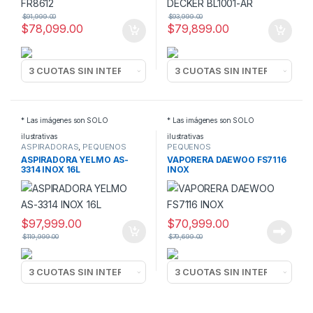
$
91,999.00
$
93,999.00
$
78,099.00
$
79,899.00
* Las imágenes son SOLO
* Las imágenes son SOLO
ilustrativas
ilustrativas
ASPIRADORAS
,
PEQUEÑOS
PEQUEÑOS
ELECTRODOMESTICOS
ELECTRODOMESTICOS
,
ASPIRADORA YELMO AS-
VAPORERA DAEWOO FS7116
VAPORERAS
3314 INOX 16L
INOX
$
97,999.00
$
70,999.00
$
119,999.00
$
79,699.00