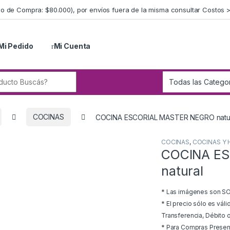
imo de Compra: $80.000), por envíos fuera de la misma consultar Costos 
Mi Pedido
Mi Cuenta
r:
COCINAS
COCINA ESCORIAL MASTER NEGRO natu
COCINAS
,
COCINAS Y
COCINA E
natural
* Las imágenes son SOL
* El precio sólo es vál
Transferencia, Débito o
* Para Compras Presenci