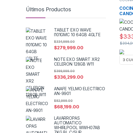
COCIN
Últimos Productos
CANDO
TABLET EXO WAVE
I101GMC 10 64GB 4GLTE
$
333
$
334,999.00
$
394,9
$
279,999.00
NOTE EXO SMART XR2
CELERON 128GB W11
$
399,999.00
$
336,299.00
ANAFE YELMO ELECTRICO
AN-9901
$
82,999.00
$
68,199.00
LAVARROPAS
AUTOMATICO
WHIRLPOOL WWH07AB
7KG BL C/SUP