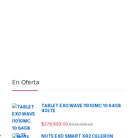
En Oferta
TABLET EXO WAVE I101GMC 10 64GB
4GLTE
$
279,999.00
$
334,999.00
P
NOTE EXO SMART XR2 CELERON