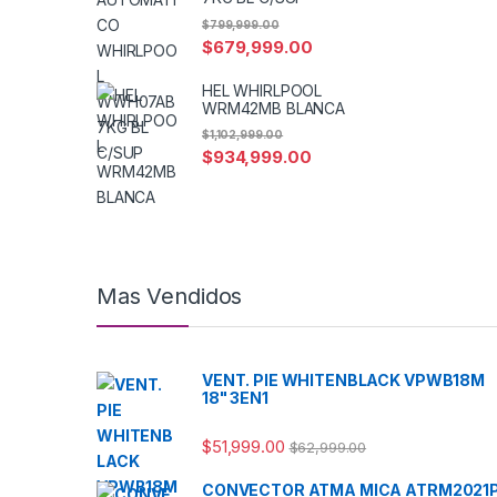
$
799,999.00
$
679,999.00
HEL WHIRLPOOL
WRM42MB BLANCA
$
1,102,999.00
$
934,999.00
Mas Vendidos
VENT. PIE WHITENBLACK VPWB18M
18" 3EN1
$
51,999.00
$
62,999.00
CONVECTOR ATMA MICA ATRM2021