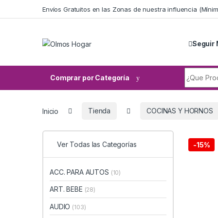
Skip to navigation
Skip to content
Envíos Gratuitos en las Zonas de nuestra influencia (Mín
Seguir 
Search fo
Comprar por Categoría
Inicio
Tienda
COCINAS Y HORNOS
Ver Todas las Categorías
-
15%
ACC. PARA AUTOS
(10)
ART. BEBE
(28)
AUDIO
(103)