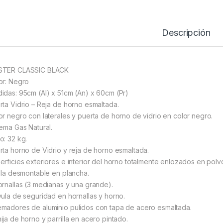
Descripción
TER CLASSIC BLACK
or: Negro
idas: 95cm (Al) x 51cm (An) x 60cm (Pr)
rta Vidrio – Reja de horno esmaltada.
or negro con laterales y puerta de horno de vidrio en color negro.
tema Gas Natural.
o: 32 kg.
rta horno de Vidrio y reja de horno esmaltada.
erficies exteriores e interior del horno totalmente enlozados en polvo 
illa desmontable en plancha.
ornallas (3 medianas y una grande).
vula de seguridad en hornallas y horno.
madores de aluminio pulidos con tapa de acero esmaltada.
ija de horno y parrilla en acero pintado.