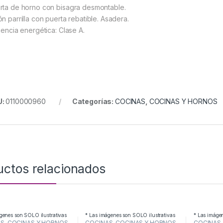
rta de horno con bisagra desmontable.
ón parrilla con puerta rebatible. Asadera.
ciencia energética: Clase A.
U:
0110000960
Categorías:
COCINAS
,
COCINAS Y HORNOS
uctos relacionados
genes son SOLO ilustrativas
* Las imágenes son SOLO ilustrativas
* Las imáge
AS
,
COCINAS Y HORNOS
COCINAS
,
COCINAS Y HORNOS
COCINAS