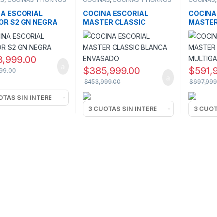
A ESCORIAL
COCINA ESCORIAL
COCINA
R S2 GN NEGRA
MASTER CLASSIC
MASTER
BLANCA ENVASADO
MULTIG
,999.00
$
385,999.00
$
591,
99.00
$
453,999.00
$
697,999