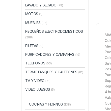
LAVADO Y SECADO
(79)
MOTOS
(1)
MUEBLES
(96)
PEQUEÑOS ELECTRODOMESTICOS
MAS
(268)
Col
PILETAS
(9)
Med
Pue
PURIFICADORES Y CAMPANAS
(19)
Col
TELEFONOS
Sis
(53)
Pes
TERMOTANQUES Y CALEFONES
(61)
Pue
Sup
TV Y VIDEO
(71)
Rej
VIDEO JUEGOS
(5)
4 h
Vál
Que
COCINAS Y HORNOS
(138)
Man