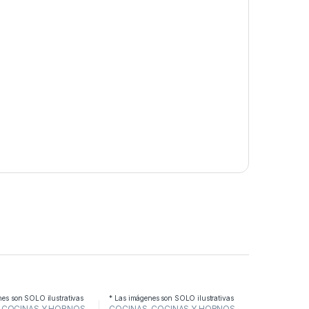
nes son SOLO ilustrativas
* Las imágenes son SOLO ilustrativas
,
COCINAS Y HORNOS
COCINAS
,
COCINAS Y HORNOS