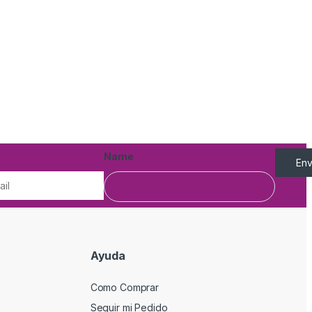
Name
Env
Ayuda
Como Comprar
Seguir mi Pedido