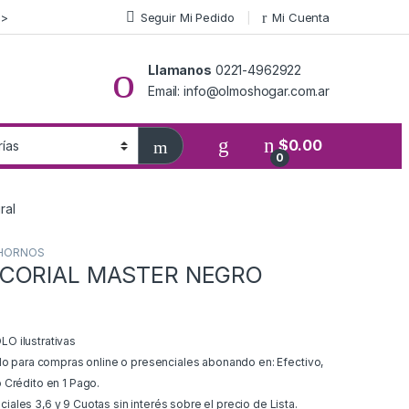
>>
Seguir Mi Pedido
Mi Cuenta
Llamanos
0221-4962922
Email: info@olmoshogar.com.ar
$
0.00
0
ral
 HORNOS
SCORIAL MASTER NEGRO
O ilustrativas
ido para compras online o presenciales abonando en: Efectivo,
 Crédito en 1 Pago.
ales 3,6 y 9 Cuotas sin interés sobre el precio de Lista.