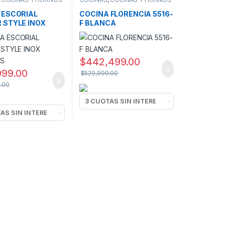
 ESCORIAL
COCINA FLORENCIA 5516-
 STYLE INOX
F BLANCA
AS
$
442,499.00
999.00
$
529,999.00
.00