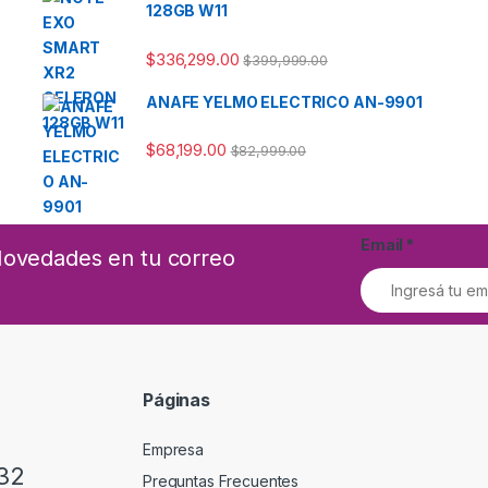
128GB W11
$
336,299.00
$
399,999.00
ANAFE YELMO ELECTRICO AN-9901
$
68,199.00
$
82,999.00
Email
*
 Novedades en tu correo
Páginas
Empresa
32
Preguntas Frecuentes