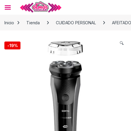
Skip to navigation
Skip to content
Inicio
Tienda
CUIDADO PERSONAL
AFEITAD
🔍
-
19%