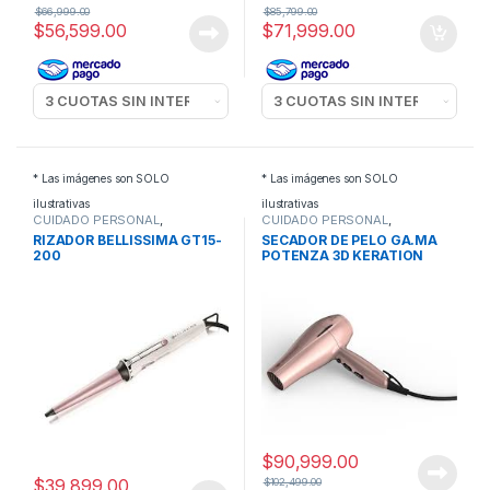
$
66,999.00
$
85,799.00
$
56,599.00
$
71,999.00
* Las imágenes son SOLO
* Las imágenes son SOLO
ilustrativas
ilustrativas
CUIDADO PERSONAL
,
CUIDADO PERSONAL
,
RIZADORES
SECADORES DE PELO
RIZADOR BELLISSIMA GT15-
SECADOR DE PELO GA.MA
200
POTENZA 3D KERATION
$
90,999.00
$
39,899.00
$
102,499.00