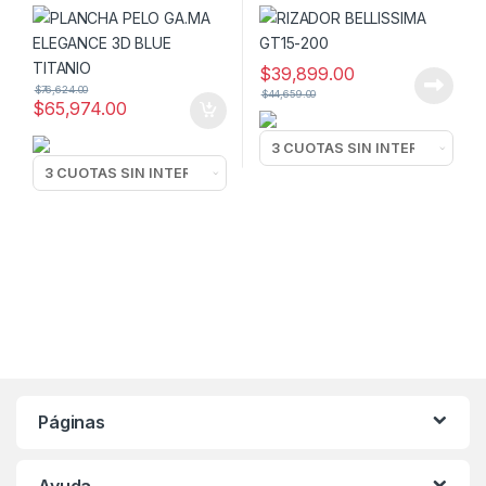
$
39,899.00
$
76,624.00
$
44,659.00
$
65,974.00
Páginas