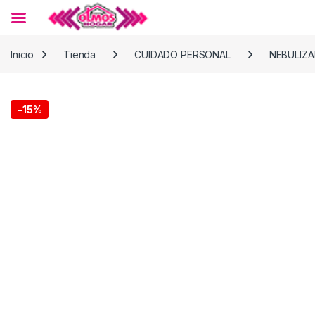
Skip to navigation
Skip to content
Inicio
Tienda
CUIDADO PERSONAL
NEBULIZ
-
15%